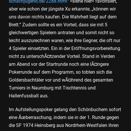
schachjugend.de/2288.html
“ >siehe hier< favorisiert,
aber wie schon der jüngste Xu erkannte, „können wir
uns davon nichts kaufen. Die Wahrheit liegt auf dem
Brett.“ Zudem sollte es ein Vorteil, dass sie mit 5
gleichwertigen Spielern antraten und somit nicht so
leicht auszurechnen waren, wie ihre Gegner, die oft nur
4 Spieler einsetzten. Ein in der Eröffnungsvorbereitung
nicht zu unterschÃ¤tzender Vorteil. Stand in Verden
am Abend vor der Startrunde noch eine lÃ¤ngere
Pokerrunde auf dem Programm, so tobten sich die
Goldersbachtäler vor und wÃ¤hrend des gesamten
Turniers in Naumburg mit Tischtennis und
Hallenfussball aus.
Im Aufstellungspoker gelang den Schönbuchern sofort
eine Ãœberraschung, indem sie in der 1. Runde gegen
die SF 1974 Heinsberg aus Nordrhein-Westfalen ihren