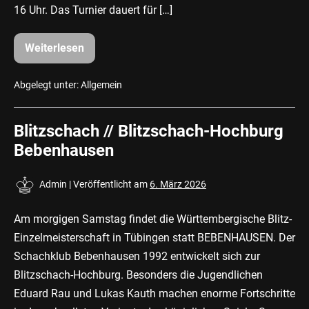
16 Uhr. Das Turnier dauert für […]
Weiterlesen
1.
Tübinger
Anlagensee-
Schach-
Abgelegt unter:
Allgemein
König
2026
am
Blitzschach // Blitzschach-Hochburg
Mittwoch,
den
Bebenhausen
15.
Juli
2026
um
Admin
|
Veröffentlicht am
6. März 2026
16
Uhr
Am morgigen Samstag findet die Württembergische Blitz-
Einzelmeisterschaft in Tübingen statt BEBENHAUSEN. Der
Schachklub Bebenhausen 1992 entwickelt sich zur
Blitzschach-Hochburg. Besonders die Jugendlichen
Eduard Rau und Lukas Kauth machen enorme Fortschritte