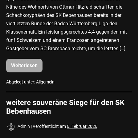
Nähe des Wohnorts von Ottmar Hitzfeld schafften die
Schachkoryphäen des SK Bebenhausen bereits in der
viertletzten Runde der Baden-Württemberg-Liga den
Klassenerhalt. Ein leistungsgerechtes 4:4 gegen den mit
fünf Schweizern und einem Franzosen angetretenen
Gastgeber vom SC Brombach reichte, um die letztes […]
Weiterlesen
Schach
Baden-
Württemberg-
Liga
Abgelegt unter:
Allgemein
//
Bebenhausen
schafft
weitere souveräne Siege für den SK
vorzeitig
den
Bebenhausen
Klassenerhalt
Admin
|
Veröffentlicht am
6. Februar 2026