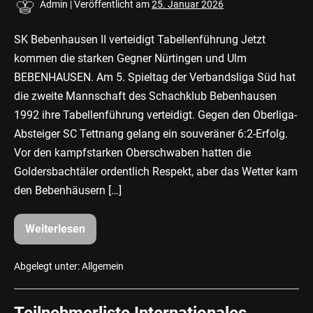
Admin
|
Veröffentlicht am
25. Januar 2026
SK Bebenhausen II verteidigt Tabellenführung Jetzt
kommen die starken Gegner Nürtingen und Ulm
BEBENHAUSEN. Am 5. Spieltag der Verbandsliga Süd hat
die zweite Mannschaft des Schachklub Bebenhausen
1992 ihre Tabellenführung verteidigt. Gegen den Oberliga-
Absteiger SC Tettnang gelang ein souveräner 6:2-Erfolg.
Vor den kampfstarken Oberschwaben hatten die
Goldersbachtäler ordentlich Respekt, aber das Wetter kam
den Bebenhäusern […]
Weiterlesen
SK
Bebenhausen
II
verteidigt
Abgelegt unter:
Allgemein
Tabellenführung