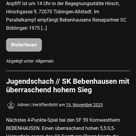
Anpfiff ist um 14 Uhr in der Begegnungsstätte Hirsch,
Hirschgasse 9, 72070 Tübingen-Altstadt. Im
Parallelkampf empfängt Bebenhausens Reisepartner SC
Böblingen 1975 […]
Weiterlesen
Spannender
Doppel-
Heimspieltag
an
Abgelegt unter:
Allgemein
diesem
Wochenende
Jugendschach // SK Bebenhausen mit
überraschend hohem Sieg
Admin
|
Veröffentlicht am
19. November 2025
Nächstes 4-Punkte-Spiel bei den SF 59 Kornwestheim
BEBENHAUSEN. Einen überraschend hohen 5,5:0,5-