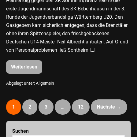
Heimerfolg gegen den SK Sontheim/Brenz feierte die
erste Jugendmannschaft des SK Bebenhausen in der 3.
Runde der Jugendverbandsliga Württemberg U20. Den
Gastgebern kam sicherlich entgegen, dass die Brenztäler
ohne ihren Spitzenspieler, den frischgebackenen
Deutschen U14-Meister Neil Albrecht antraten. Auf Grund
von Personalproblemen ließ Sontheim […]
Weiterlesen
Jugendschach
//
SK
Bebenhausen
Abgelegt unter:
Allgemein
mit
überraschend
hohem
Sieg
1
2
3
…
12
Nächste →
Suchen