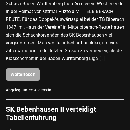
Schach Baden-Württemberg-Liga An diesem Wochenende
in der Heimat von Ottmar Hitzfeld MITTELBIBERACH-
REUTE. Für das Doppel-Auswärtsspiel bei der TG Biberach
1847 im „Haus der Vereine“ in Mittelbiberach-Reute hatten
sich die Schachkoryphäen des SK Bebenhausen viel
vorgenommen. Man wollte unbedingt punkten, um eine
Zitterpartie wie in der letzten Saison zu vermeiden, als der
Klassenerhalt in der Baden-Württemberg-Liga […]
Weiterlesen
weitere
souveräne
Siege
für
Abgelegt unter:
Allgemein
den
SK
Bebenhausen
SK Bebenhausen II verteidigt
Tabellenführung