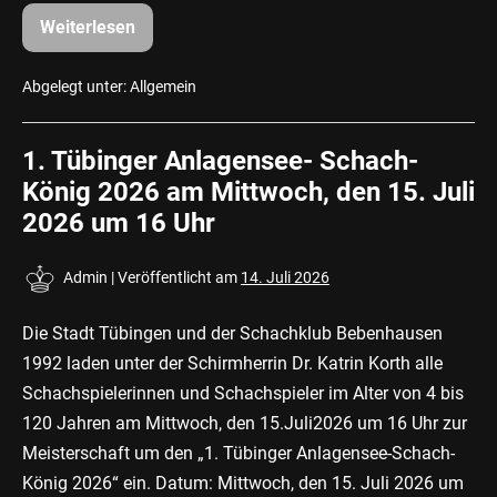
Weiterlesen
Schach
//
Georg
Braun
Abgelegt unter:
Allgemein
auf
dem
Höhepunkt
1. Tübinger Anlagensee- Schach-
seiner
Schachkarriere
König 2026 am Mittwoch, den 15. Juli
2026 um 16 Uhr
Admin
|
Veröffentlicht am
14. Juli 2026
Die Stadt Tübingen und der Schachklub Bebenhausen
1992 laden unter der Schirmherrin Dr. Katrin Korth alle
Schachspielerinnen und Schachspieler im Alter von 4 bis
120 Jahren am Mittwoch, den 15.Juli2026 um 16 Uhr zur
Meisterschaft um den „1. Tübinger Anlagensee-Schach-
König 2026“ ein. Datum: Mittwoch, den 15. Juli 2026 um