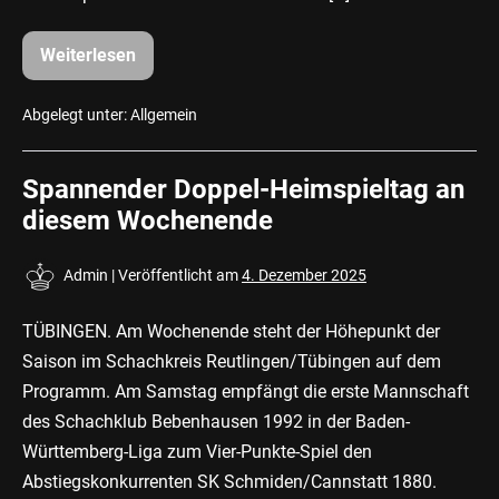
Weiterlesen
Einladung
zum
Internationalen
Tübinger
Abgelegt unter:
Allgemein
Jugendpokalturnier
am
23.
Spannender Doppel-Heimspieltag an
Dezember
2025
diesem Wochenende
Admin
|
Veröffentlicht am
4. Dezember 2025
TÜBINGEN. Am Wochenende steht der Höhepunkt der
Saison im Schachkreis Reutlingen/Tübingen auf dem
Programm. Am Samstag empfängt die erste Mannschaft
des Schachklub Bebenhausen 1992 in der Baden-
Württemberg-Liga zum Vier-Punkte-Spiel den
Abstiegskonkurrenten SK Schmiden/Cannstatt 1880.