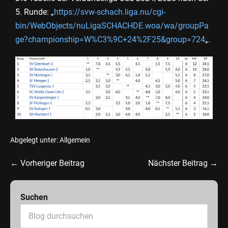
5. Runde: „
https://svw-schach.liga.nu/cgi-
bin/WebObjects/nuLigaSCHACHDE.woa/wa/groupPa
ge?championship=W%C3%9C+24%2F25&group=724
„.
Abgelegt unter:
Allgemein
← Vorheriger Beitrag
Nächster Beitrag →
Suchen