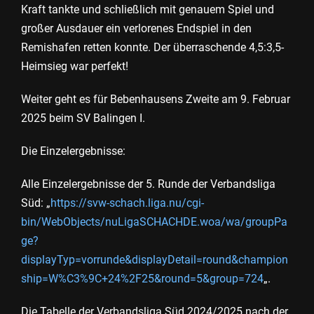
Kraft tankte und schließlich mit genauem Spiel und
großer Ausdauer ein verlorenes Endspiel in den
Remishafen retten konnte. Der überraschende 4,5:3,5-
Heimsieg war perfekt!
Weiter geht es für Bebenhausens Zweite am 9. Februar
2025 beim SV Balingen I.
Die Einzelergebnisse:
Alle Einzelergebnisse der 5. Runde der Verbandsliga
Süd: „
https://svw-schach.liga.nu/cgi-
bin/WebObjects/nuLigaSCHACHDE.woa/wa/groupPa
ge?
displayTyp=vorrunde&displayDetail=round&champion
ship=W%C3%9C+24%2F25&round=5&group=724
„.
Die Tabelle der Verbandsliga Süd 2024/2025 nach der