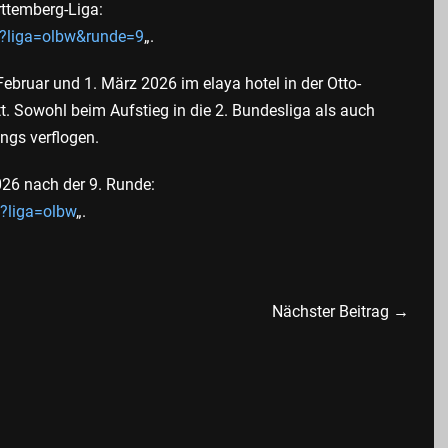
rttemberg-Liga:
p?liga=olbw&runde=9
„.
bruar und 1. März 2026 im elaya hotel in der Otto-
tt. Sowohl beim Aufstieg in die 2. Bundesliga als auch
ngs verflogen.
26 nach der 9. Runde:
p?liga=olbw
„.
Nächster Beitrag →