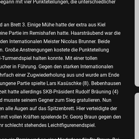
egann mit vier Punkteteilungen, die unterschiedlicher
an Brett 3. Einige Mühe hatte der extra aus Kiel
r seine Partie im Remishafen hatte. Haarsträubend war die
en Internationalen Meister Nicolas Brunner. Beide
n. Große Anstrengungen kostete die Punkteteilung
-Turmendspiel halten konnte. Mit einer tollen
ucher in Führung. Gegen den starken Internationalen
mehrfach einer Zugwiederholung aus und wurde am Ende
elungene Partie spielte Lars Kasüschke (8). Bebenhausen
zeit hatte allerdings SKB-Präsident Rudolf Bräuning (4)
und musste seinem Gegner zum Sieg gratulieren. Nun
 alle Augen auf das Spitzenbrett. Hier verteidigte der
mit vollen Kräften spielende Dr. Georg Braun gegen den
hr schlecht stehendes Leichtfigurenendspiel.