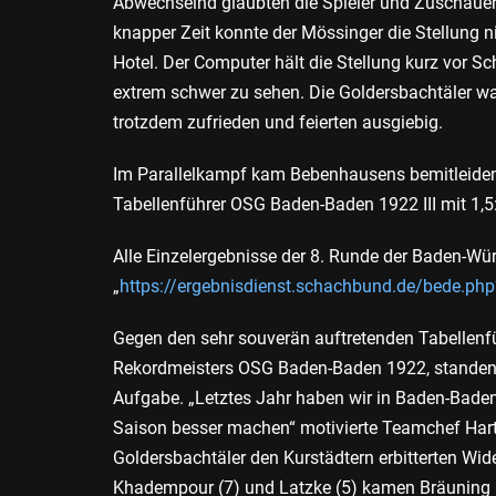
Abwechselnd glaubten die Spieler und Zuschauer 
knapper Zeit konnte der Mössinger die Stellung n
Hotel. Der Computer hält die Stellung kurz vor 
extrem schwer zu sehen. Die Goldersbachtäler wa
trotzdem zufrieden und feierten ausgiebig.
Im Parallelkampf kam Bebenhausens bemitleiden
Tabellenführer OSG Baden-Baden 1922 III mit 1,5:
Alle Einzelergebnisse der 8. Runde der Baden-Wü
„
https://ergebnisdienst.schachbund.de/bede.ph
Gegen den sehr souverän auftretenden Tabellenfüh
Rekordmeisters OSG Baden-Baden 1922, standen 
Aufgabe. „Letztes Jahr haben wir in Baden-Baden a
Saison besser machen“ motivierte Teamchef Hart
Goldersbachtäler den Kurstädtern erbitterten Wi
Khadempour (7) und Latzke (5) kamen Bräuning (4