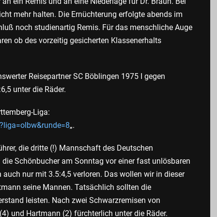
an ein Remis und an eine Niederlage für Dr. Braun. Bei
icht mehr halten. Die Ernüchterung erfolgte abends im
Schluß noch studienartig Remis. Für das menschliche Auge
ren ob des vorzeitig gesicherten Klassenerhalts
swerter Reisepartner SC Böblingen 1975 I gegen
6,5 unter die Räder.
rttemberg-Liga:
p?liga=olbw&runde=8
„.
rer, die dritte (!) Mannschaft des Deutschen
die Schönbucher am Sonntag vor einer fast unlösbaren
uch nur mit 3.5:4,5 verloren. Das wollen wir in dieser
mann seine Mannen. Tatsächlich sollten die
derstand leisten. Nach zwei Schwarzremisen von
) und Hartmann (2) fürchterlich unter die Räder.