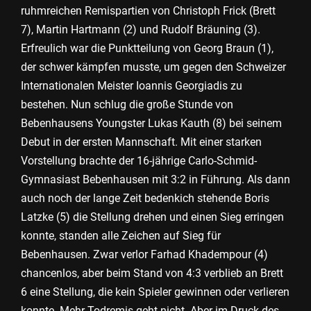
ruhmreichen Remispartien von Christoph Frick (Brett
7), Martin Hartmann (2) und Rudolf Bräuning (3).
Erfreulich war die Punktteilung von Georg Braun (1),
der schwer kämpfen musste, um gegen den Schweizer
Internationalen Meister Ioannis Georgiadis zu
bestehen. Nun schlug die große Stunde von
Bebenhausens Youngster Lukas Kauth (8) bei seinem
Debut in der ersten Mannschaft. Mit einer starken
Vorstellung brachte der 16-jährige Carlo-Schmid-
Gymnasiast Bebenhausen mit 3:2 in Führung. Als dann
auch noch der lange Zeit bedenkich stehende Boris
Latzke (5) die Stellung drehen und einen Sieg erringen
konnte, standen alle Zeichen auf Sieg für
Bebenhausen. Zwar verlor Farhad Khadempour (4)
chancenlos, aber beim Stand von 4:3 verblieb an Brett
6 eine Stellung, die kein Spieler gewinnen oder verlieren
konnte. Mehr Todremis geht nicht. Aber im Druck des