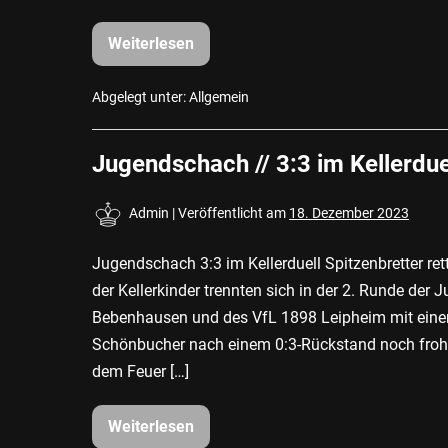
Weiterlesen
Jugendschach
//
Wieder
eine
Abgelegt unter:
Allgemein
bittere
Niederlage
Jugendschach // 3:3 im Kellerdue
Admin
|
Veröffentlicht am
18. Dezember 2023
Jugendschach 3:3 im Kellerduell Spitzenbretter 
der Kellerkinder trennten sich in der 2. Runde d
Bebenhausen und des VfL 1898 Leipheim mit einem
Schönbucher nach einem 0:3-Rückstand noch froh s
dem Feuer […]
Weiterlesen
Jugendschach