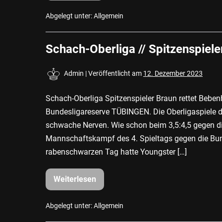
//
3:3
im
Abgelegt unter:
Allgemein
Kellerduell
Schach-Oberliga // Spitzenspiel
Admin
|
Veröffentlicht am
12. Dezember 2023
Schach-Oberliga Spitzenspieler Braun rettet Bebe
Bundesligareserve TÜBINGEN. Die Oberligaspiele d
schwache Nerven. Wie schon beim 3,5:4,5 gegen d
Mannschaftskampf des 4. Spieltags gegen die Bund
rabenschwarzen Tag hatte Youngster […]
Weiterlesen
Schach-
Oberliga
//
Spitzenspieler
Abgelegt unter:
Allgemein
Braun