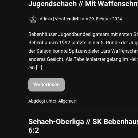
Jugendschach // Mit Waffenschm
Admin
|
Veröffentlicht am
29. Februar 2024
Bebenhäuser Jugendbundesligateam mit ersten 
Bebenhausen 1992 platzte in der 5. Runde der Jug
der Saison konnte Spitzenspieler Lars Waffenschm
anderes Gesicht. Als Tabellenletzter gelang im He
ein […]
Weiterlesen
Jugendschach
//
Mit
Waffenschmidt
Abgelegt unter:
Allgemein
zum
Sieg
Schach-Oberliga // SK Bebenhau
6:2