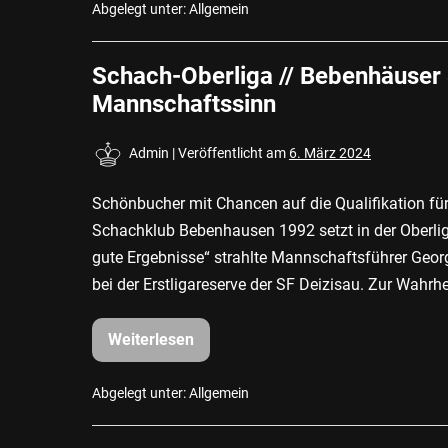
Braun
Abgelegt unter:
Allgemein
württembergischer
Meister
Schach-Oberliga // Bebenhäuser
Mannschaftssinn
Admin
|
Veröffentlicht am
6. März 2024
Schönbucher mit Chancen auf die Qualifikation für
Schachklub Bebenhausen 1992 setzt in der Oberli
gute Ergebnisse“ strahlte Mannschaftsführer Geo
bei der Erstligareserve der SF Deizisau. Zur Wahrh
Weiterlesen
Schach-
Oberliga
//
Bebenhäuser
Abgelegt unter:
Allgemein
Schachkoryphäen
mit
Mannschaftssinn