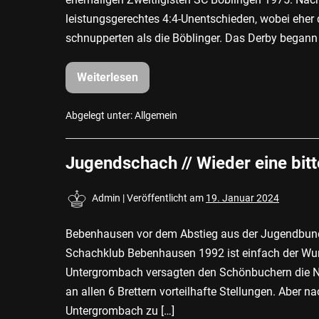
leistungsgerechtes 4:4-Unentschieden, wobei eher
schnupperten als die Böblinger. Das Derby begann
Weiterlesen
Schach-
Oberliga
//
Bebenhausen
Abgelegt unter:
Allgemein
mit
starker
Leistung
Jugendschach // Wieder eine bit
Admin
|
Veröffentlicht am
19. Januar 2024
Bebenhausen vor dem Abstieg aus der Jugendb
Schachklub Bebenhausen 1992 ist einfach der Wur
Untergrombach versagten den Schönbuchern die Ne
an allen 6 Brettern vorteilhafte Stellungen. Aber n
Untergrombach zu […]