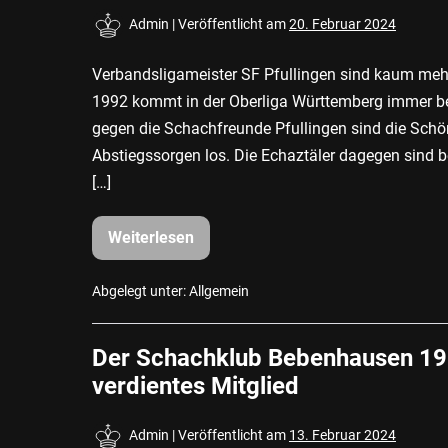
Admin
|
Veröffentlicht am
20. Februar 2024
Verbandsligameister SF Pfullingen sind kaum m
1992 kommt in der Oberliga Württemberg immer bes
gegen die Schachfreunde Pfullingen sind die Schö
Abstiegssorgen los. Die Echaztäler dagegen sind
[…]
Weiterlesen
Schach-
Oberliga
//
SK
Abgelegt unter:
Allgemein
Bebenhausen
gewinnt
schwaches
Der Schachklub Bebenhausen 1992
Lokalderby
6:2
verdientes Mitglied
Admin
|
Veröffentlicht am
13. Februar 2024