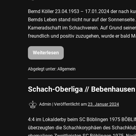
Bernd Köller 23.04.1953 – 17.01.2024 der nach kurz
Bernds Leben stand nicht nur auf der Sonnenseite
Kameradschaft im Schachverein. Auf Grund seiner
freundlich und positiv zuzugehen, wurde er bald M
Weiterlesen
Der
Schachklub
Bebenhausen
1992
Abgelegt unter:
Allgemein
e.V.
trauert
um
Schach-Oberliga // Bebenhausen 
sein
langjähriges
verdientes
Mitglied
Admin
|
Veröffentlicht am
23. Januar 2024
4:4 im Lokalderby beim SC Böblingen 1975 BÖBLI
überzeugten die Schachkoryphäen des Schachklu
ehemaligen Zweitligisten SC Böblingen 1975. Nach 